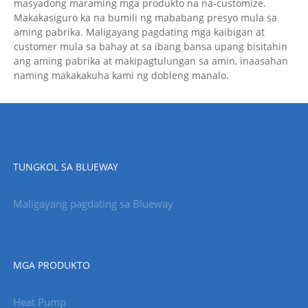
masyadong maraming mga produkto na na-customize.
Makakasiguro ka na bumili ng mababang presyo mula sa
aming pabrika. Maligayang pagdating mga kaibigan at
customer mula sa bahay at sa ibang bansa upang bisitahin
ang aming pabrika at makipagtulungan sa amin, inaasahan
naming makakakuha kami ng dobleng manalo.
TUNGKOL SA BLUEWAY
Maligayang pagdating sa Blueway
MGA PRODUKTO
Heat Pump