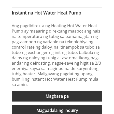
Instant na Hot Water Heat Pump
Ang pagdidirekta ng Heating Hot Water Heat
Pump ay maaaring direktang maabot ang nais
na temperatura ng tubig sa pamamagitan ng
pag-aampon ng variable na teknolohiya ng
control rate ng daloy, na itinampok sa tubo sa
tubo ng exchanger ng init ng tubo, balbula ng
daloy ng daloy ng tubig at awtomatikong pag-
andar ng defrosting, nagse-save ng higit sa 2/3
enerhiya kaysa sa maginoo na de-kuryenteng
tubig heater. Maligayang pagdating upang
bumili ng Instant Hot Water Heat Pump mula
sa amin.
Magbasa pa
Magpadala ng Inquiry