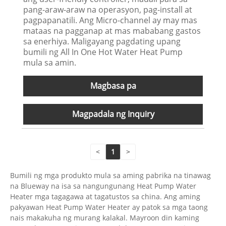
pang-araw-araw na operasyon, pag-install at
pagpapanatili. Ang Micro-channel ay may mas
mataas na pagganap at mas mababang gastos
sa enerhiya. Maligayang pagdating upang
bumili ng All In One Hot Water Heat Pump
mula sa amin.
Magbasa pa
Magpadala ng Inquiry
<
1
>
Bumili ng mga produkto mula sa aming pabrika na tinawag
na Blueway na isa sa nangungunang Heat Pump Water
Heater mga tagagawa at tagatustos sa china. Ang aming
pakyawan Heat Pump Water Heater ay patok sa mga taong
nais makakuha ng murang kalakal. Mayroon din kaming