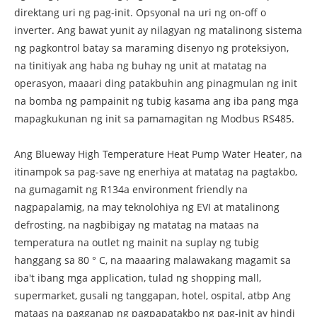
direktang uri ng pag-init. Opsyonal na uri ng on-off o
inverter. Ang bawat yunit ay nilagyan ng matalinong sistema
ng pagkontrol batay sa maraming disenyo ng proteksiyon,
na tinitiyak ang haba ng buhay ng unit at matatag na
operasyon, maaari ding patakbuhin ang pinagmulan ng init
na bomba ng pampainit ng tubig kasama ang iba pang mga
mapagkukunan ng init sa pamamagitan ng Modbus RS485.
Ang Blueway High Temperature Heat Pump Water Heater, na
itinampok sa pag-save ng enerhiya at matatag na pagtakbo,
na gumagamit ng R134a environment friendly na
nagpapalamig, na may teknolohiya ng EVI at matalinong
defrosting, na nagbibigay ng matatag na mataas na
temperatura na outlet ng mainit na suplay ng tubig
hanggang sa 80 ° C, na maaaring malawakang magamit sa
iba't ibang mga application, tulad ng shopping mall,
supermarket, gusali ng tanggapan, hotel, ospital, atbp Ang
mataas na pagganap ng pagpapatakbo ng pag-init ay hindi