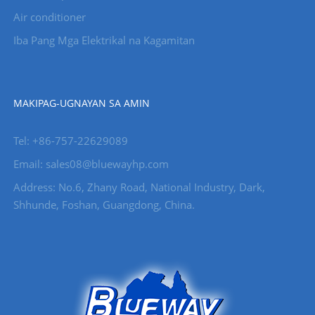
Air conditioner
Iba Pang Mga Elektrikal na Kagamitan
MAKIPAG-UGNAYAN SA AMIN
Tel: +86-757-22629089
Email: sales08@bluewayhp.com
Address: No.6, Zhany Road, National Industry, Dark,
Shhunde, Foshan, Guangdong, China.