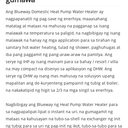
Ang Blueway Domestic Heat Pump Water Heater ay
nagpapanatili ng pag-save ng enerhiya, maaasahang
matatag at mataas na mahusay na pagganap sa isang
malawak na temperatura sa paligid, na nagbibigay ng isang
malawak na hanay ng mga application para sa tirahan ng
sanitary hot water heating, tulad ng shower, paghuhugas at
iba pang paggamit ng pang-araw-araw na pamilya. Ang
serye ng IHP ay isang mainam para sa bahay / resort / villa
na may compact na disenyo sa aplikasyon ng DHW. Ang
serye ng DHW ay isang mas mahusay na solusyon upang
mapalitan ang de-kuryenteng pampainit ng tubig at boiler,
na nakakatipid ng higit sa 2/3 na mga singil sa enerhiya.
Nagbibigay ang Blueway ng Heat Pump Water Heater para
sa nagpapalipat-lipat o instant na uri, na gumagamit ng
mataas na kahusayan na tubo-sa-shell na exchanger ng init
ng tubig para sa uri ng pag-init ng ikot, tubo-sa-tubo para sa